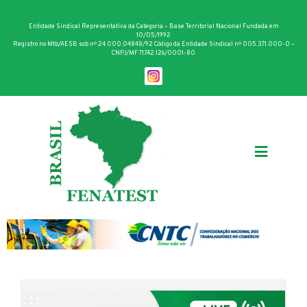
Entidade Sindical Representativa da Categoria – Base Territorial Nacional Fundada em
10/05/1992
Registro no Mtb/AESB sob nº 24.000.04848/92 Código da Entidade Sindical nº 005.371.000-0 –
CNPJ/MF 71.742.126/0001-80