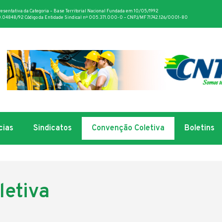
resentativa da Categoria – Base Territorial Nacional Fundada em 10/05/1992
.04848/92 Código da Entidade Sindical nº 005.371.000-0 – CNPJ/MF 71.742.126/0001-80
cias
Sindicatos
Convenção Coletiva
Boletins
etiva