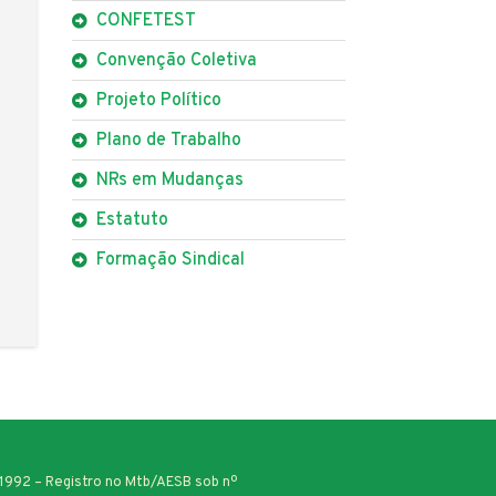
CONFETEST
Convenção Coletiva
Projeto Político
Plano de Trabalho
NRs em Mudanças
Estatuto
Formação Sindical
/1992 – Registro no Mtb/AESB sob nº