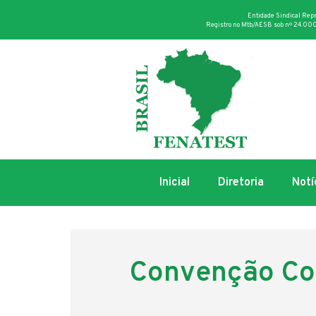
Entidade Sindical Rep
Registro no Mtb/AESB sob nº 24.000
Inicial
Diretoria
Notí
Convenção Col