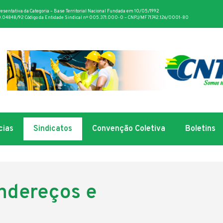
resentativa da Categoria – Base Territorial Nacional Fundada em 10/05/1992
.04848/92 Código da Entidade Sindical nº 005.371.000-0 – CNPJ/MF 71.742.126/0001-80
cias
Sindicatos
Convenção Coletiva
Boletins
Endereços e