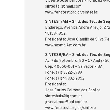
Vicente José Barbosa – Fone: 82-99
sintestal@gmail.com
www.fenatest.org.br/sintestal
SINTEST/AM – Sind. dos Téc. de Se
Endereço: Avenida André Araújo, 272
98159-1952
Presidente:
Jose Claudio da Silva P
www.sesmt-Am.com.br
SINTESB/BA – Sind. dos Téc. de Se
Av. 7 de Setembro, 80 – 5º And s/5
Cep: 40060-001 – Salvador – BA
Fone: (71) 3322-6999
Fone: (71) 99982-7952
Presidente:
Jose Carlos Calmon dos Santos
sintesbaia@ig.com.br
josecalmon@uol.com.br
www.fenatest.org.br/sintesb