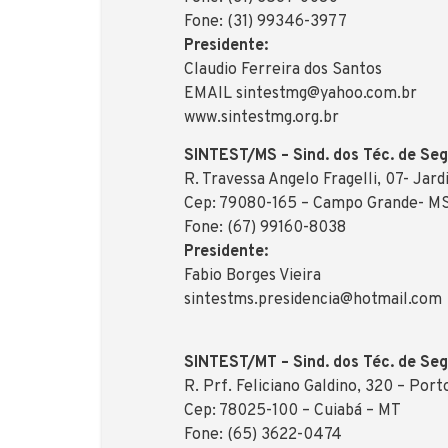
Fone: (31) 99346-3977
Presidente:
Claudio Ferreira dos Santos
EMAIL sintestmg@yahoo.com.br
www.sintestmg.org.br
SINTEST/MS – Sind. dos Téc. de Seg
R. Travessa Angelo Fragelli, 07- Jar
Cep: 79080-165 – Campo Grande- M
Fone: (67) 99160-8038
Presidente:
Fabio Borges Vieira
sintestms.presidencia@hotmail.com
SINTEST/MT – Sind. dos Téc. de Se
R. Prf. Feliciano Galdino, 320 – Port
Cep: 78025-100 – Cuiabá – MT
Fone: (65) 3622-0474