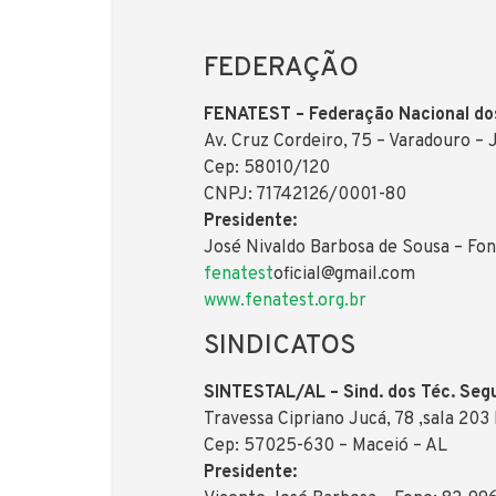
FEDERAÇÃO
FENATEST – Federação Nacional dos
Av. Cruz Cordeiro, 75 – Varadouro – 
Cep: 58010/120
CNPJ: 71742126/0001-80
Presidente:
José Nivaldo Barbosa de Sousa – Fo
fenatest
oficial@gmail.com
www.fenatest.org.br
SINDICATOS
SINTESTAL/AL – Sind. dos Téc. Seg
Travessa Cipriano Jucá, 78 ,sala 203
Cep: 57025-630 – Maceió – AL
Presidente: