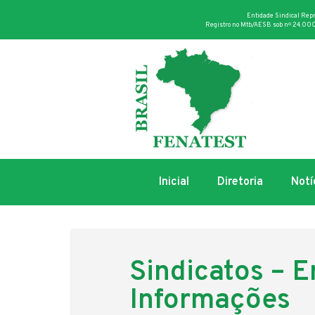
Entidade Sindical Rep
Registro no Mtb/AESB sob nº 24.000
Inicial
Diretoria
Notí
Sindicatos – 
Informações