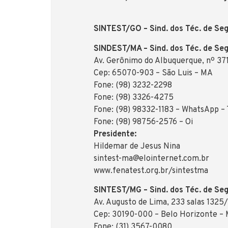
SINTEST/GO – Sind. dos Téc. de Seg
SINDEST/MA – Sind. dos Téc. de Se
Av. Gerônimo do Albuquerque, nº 3719
Cep: 65070-903 – São Luis – MA
Fone: (98) 3232-2298
Fone: (98) 3326-4275
Fone: (98) 98332-1183 – WhatsApp –
Fone: (98) 98756-2576 – Oi
Presidente:
Hildemar de Jesus Nina
sintest-ma@elointernet.com.br
www.fenatest.org.br/sintestma
SINTEST/MG – Sind. dos Téc. de Seg
Av. Augusto de Lima, 233 salas 1325
Cep: 30190-000 – Belo Horizonte –
Fone: (31) 3567-0080